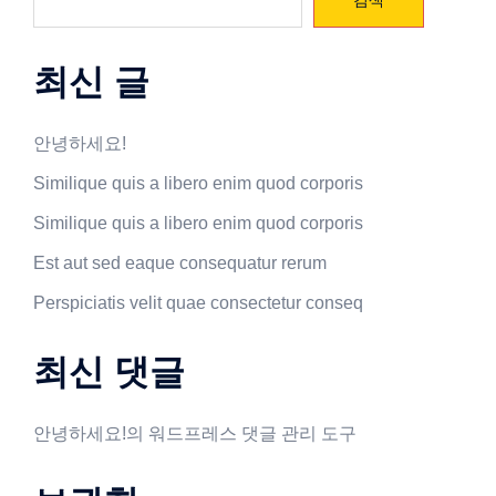
검색
최신 글
안녕하세요!
Similique quis a libero enim quod corporis
Similique quis a libero enim quod corporis
Est aut sed eaque consequatur rerum
Perspiciatis velit quae consectetur conseq
최신 댓글
안녕하세요!
의
워드프레스 댓글 관리 도구