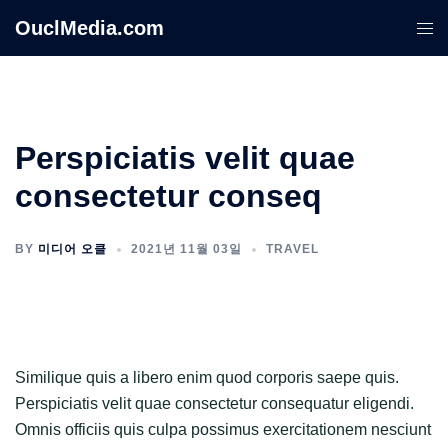
Skip
OuclMedia.com
Togg
to
men
content
Perspiciatis velit quae
consectetur conseq
BY
미디어 오클
2021년 11월 03일
TRAVEL
Similique quis a libero enim quod corporis saepe quis.
Perspiciatis velit quae consectetur consequatur eligendi.
Omnis officiis quis culpa possimus exercitationem nesciunt