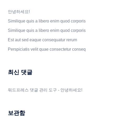
안녕하세요!
Similique quis a libero enim quod corporis
Similique quis a libero enim quod corporis
Est aut sed eaque consequatur rerum
Perspiciatis velit quae consectetur conseq
최신 댓글
워드프레스 댓글 관리 도구
-
안녕하세요!
보관함